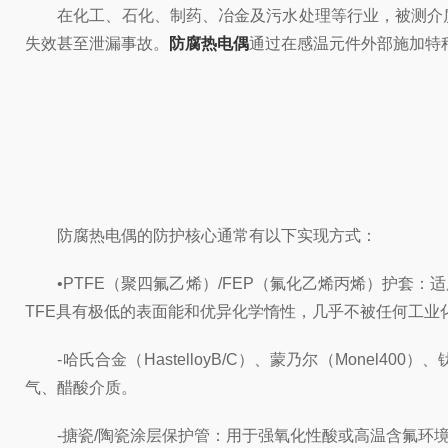
在化工、石化、制药、冶金及污水处理等行业，被测介质
失效甚至泄漏事故。
防腐热电偶
通过在感温元件外部施加特
防腐热电偶的防护核心通常有以下实现方式：
•PTFE（聚四氟乙烯）/FEP（氟化乙烯丙烯）护套：适
TFE具有极低的表面能和优异化学惰性，几乎不被任何工业
-哈氏合金（HastelloyB/C）、蒙乃尔（Monel40
气、醋酸介质。
-搪瓷/陶瓷涂层保护管：用于强氧化性酸或高温含氟环境