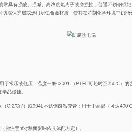
常具有强酸、强碱、高浓度氯离子或磨损性，普通不锈钢或铠
种防腐保护层或选用耐蚀合金材质，使其在苛刻化学环境中仍能长
用于常压或低压、温度一般≤200℃（PTFE可短时至250℃）
化学品侵蚀。
0）、钛（Gr2/Gr7）或904L不锈钢感温套管：用于中高温（可
（需注意hf对釉面影响依具体配方定）。