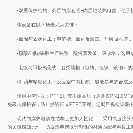
•双重保护结构：外层防腐套管+内层铠装热电偶，便于
该设备在以下场景尤为关键：
•氯碱与农药化工：电解槽、氯化反应器、盐酸吸收塔，测量
•硫酸/硝酸/磷酸生产装置：酸液蒸发釜、吸收塔，选用哈氏
-电镀与阳极氧化线：各类镀槽（镀铬、镀镍、镀铜）的槽
•制药与精细化工：反应釜中有机酸、碱液参与的合成反
使用中需注意：PTFE护套不耐高压（通常仅PN1.0MP
免敲击保护管，防止搪瓷层或PTFE开裂。定期目视检查保
现代防腐热电偶在结构上更加人性化——采用快速接头式固定法
的关键感知元件，防腐热电偶以针对性的材质匹配与精良工