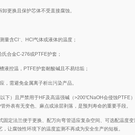
拆卸更换且保护芯体不受直接腐蚀。
含Cl⁻、HCl气体或液体的温度；
合金C-276或PTFE护套；
液控温，PTFE护套耐酸碱且不易结垢；
应，需避免金属离子析出污染产品。
a以下）且严禁用于HF及高温强碱（>200℃NaOH会侵蚀PT
护管外表有无变色、麻点或涂层剥落，是预判寿命的重要手段。
兰便于更换、配万向弯管适应复杂空间、可选配温度变送器（4～2
艺，让腐蚀性环境下的温度监测不再成为安全生产的短板。