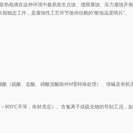
装热电偶在这种环境中极易发生点蚀、缝隙腐蚀、应力腐蚀开裂
期稳定工作，是腐蚀性工艺环节值得信赖的“耐蚀温度哨兵”。
的强酸（硫酸、盐酸、硝酸混酸除外hf需特殊处理）、强碱及有机
达400℃～800℃不等，依材质定）、含氯离子或硫化物的苛刻工况，