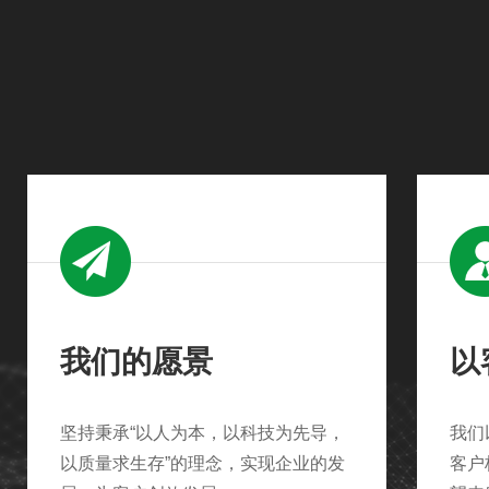
我们的愿景
以
坚持秉承“以人为本，以科技为先导，
我们
以质量求生存”的理念，实现企业的发
客户