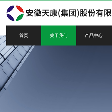
首页
关于我们
产品中心