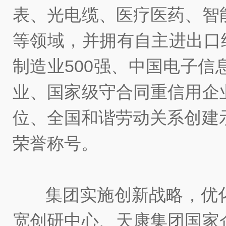
表、光电缆、医疗医药、智
等领域，并拥有自主进出口
制造业500强、中国电子
业、国家级守合同重信用企
位、全国和谐劳动关系创建
荣誉称号。
集团实施创新战略，优化
宽创研中心、天康集团国家