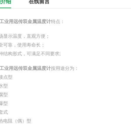
细介绍
在线留言
工业用远传双金属温度计
特点：
现场显示温度，直观方便；
安全可靠，使用寿命长；
多种结构形式，可满足不同要求;
工业用远传双金属温度计
按用途分为：
电接点型
防水型
防腐型
隔爆型
热套式
带热电阻（偶）型