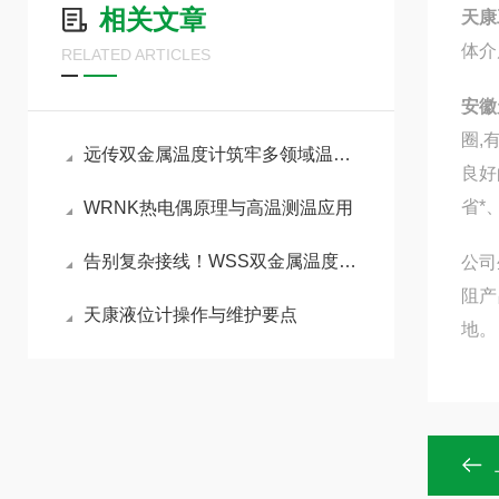
相关文章
天康
体介
RELATED ARTICLES
安徽
圈,
远传双金属温度计筑牢多领域温度管控防线
良好
省*
WRNK热电偶原理与高温测温应用
告别复杂接线！WSS双金属温度计让现场测温回归简单
公司
阻产
天康液位计操作与维护要点
地。