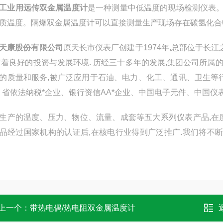
工业用远传
双金属温度计
是一种测量中低温度的现场检测仪表。可
质温度。隔爆双金属温度计可以直接测量生产现场存在碳氢化合
天康股份有限公司
原天长市仪表厂创建于1974年,总部位于长江
有着良好的投资与发展环境. 历经三十多年的发展,集团公司所
的质量和服务,被广泛应用于石油、电力、化工、通讯、卫生等
、省依法纳税*企业、银行资信AA*企业、中国电子元件、中国仪
生产的温度、压力、物位、流量、成套等五大系列仪表产品,在
品经过国家机构的认证后,在核电行业得到广泛推广.我们将不
上一个：
带热电偶/热电阻双金属温度计