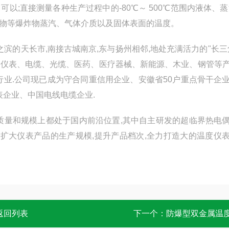
以;直接测量各种生产过程中的-80℃～ 500℃范围内液体、蒸
物等爆炸物蒸汽、气体介质以及固体表面的温度。
之滨的天长市,南接古城南京,东与扬州相邻,地处充满活力的"长三
属的仪表、电缆、光缆、医药、医疗器械、新能源、木业、钢管等
行业.公司现已成为守合同重信用企业、安徽省50户重点骨干企
表企业、中国电线电缆企业.
质量和规模上都处于国内前沿位置,其中自主研发的超临界热电
断扩大仪表产品的生产规模,提升产品档次,全力打造大的温度仪
返回列表
下一个：
防爆型双金属温