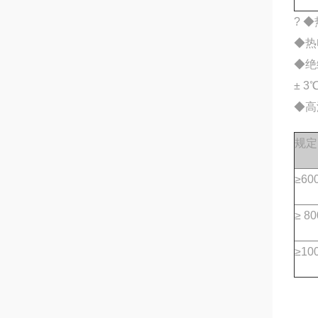
?
◆
◆
热
◆
绝
±
3
◆
高
规定
≥60
≥ 80
≥10