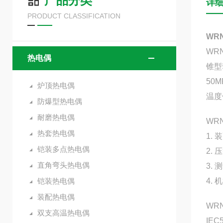
产品分类
详
PRODUCT CLASSIFICATION
WR
WR
热电偶
锥型
50M
炉顶热电偶
温度
防爆型热电偶
耐磨热电偶
WR
热套热电偶
1.
装
铠装多点热电偶
2.
压
直角弯头热电偶
3.
测
铠装热电偶
4.
机
装配热电偶
WR
双支高温热电偶
IEC