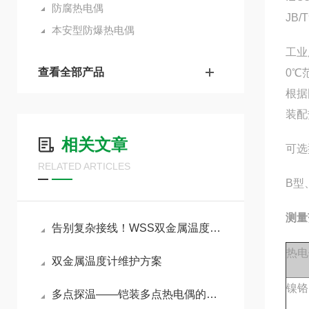
防腐热电偶
JB/T
本安型防爆热电偶
工业
查看全部产品
0
℃
根据
装配
相关文章
可选
RELATED ARTICLES
B
型
测量
告别复杂接线！WSS双金属温度计让现场测温回归简单
热电
双金属温度计维护方案
镍铬
多点探温——铠装多点热电偶的原理与选型指南