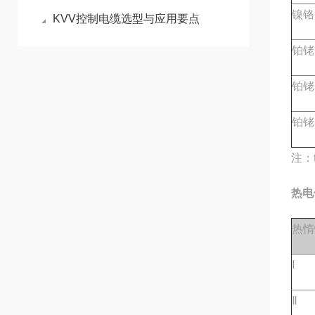
镍铬
KVV控制电缆选型与应用要点
铂铑1
铂铑
铂铑
注：
热电
热惰
Ⅰ
Ⅱ