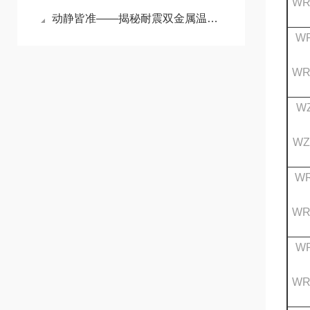
WR
动静皆准——揭秘耐震双金属温度计在强振动环境下的测温奥秘
WR
WR
WZ
WZ
WR
WR
WR
WR