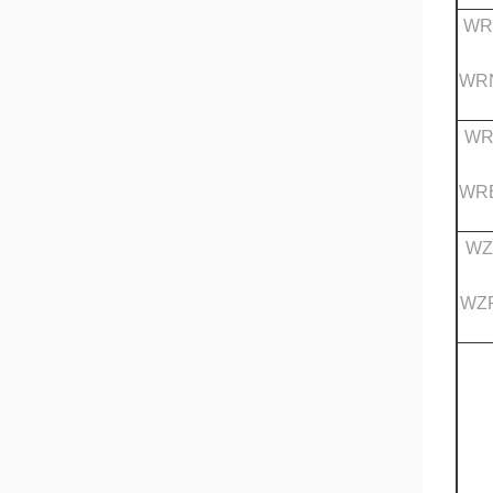
WR
WRN
WR
WRE
WZ
WZP