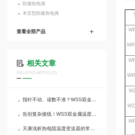
防腐热电偶
本安型防爆热电偶
WR
查看全部产品
WR
WR
相关文章
RELATED ARTICLES
WR
WZ
指针不动、读数不准？WSS双金属温度计五大故障一文搞定
WZ
告别复杂接线！WSS双金属温度计让现场测温回归简单
WR
天康浅析热电阻温度变送器的常见类型