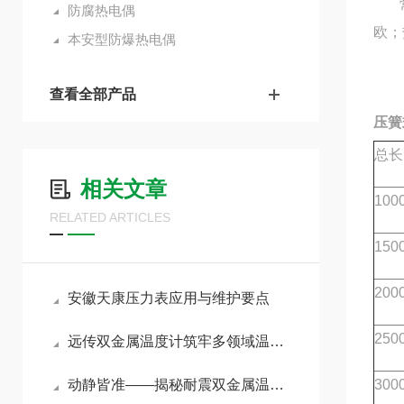
常温
防腐热电偶
欧；
本安型防爆热电偶
查看全部产品
压簧
总长
相关文章
100
RELATED ARTICLES
150
200
安徽天康压力表应用与维护要点
250
远传双金属温度计筑牢多领域温度管控防线
动静皆准——揭秘耐震双金属温度计在强振动环境下的测温奥秘
300