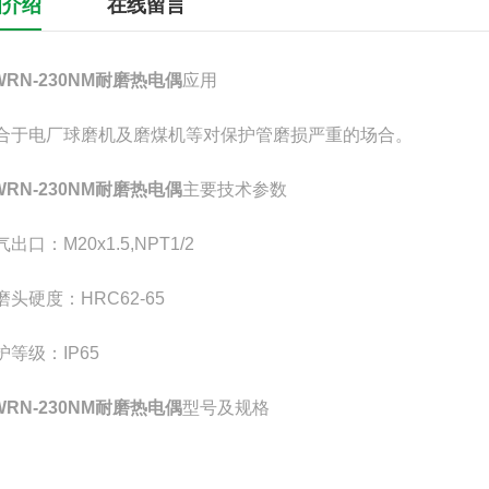
细介绍
在线留言
WRN-230NM耐磨热电偶
应用
于电厂球磨机及磨煤机等对保护管磨损严重的场合。
WRN-230NM
耐磨热电偶
主要技术参数
口：M20x1.5,NPT1/2
头硬度：HRC62-65
等级：IP65
WRN-230NM耐磨热电偶
型号及规格