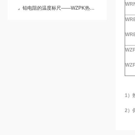
WRN
铂电阻的温度标尺——WZPK热电阻原理与精密测温应用
WRE
WRE
WZP
WZP
1）
2）