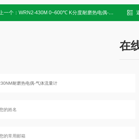
上一个：
WRN2-430M 0~600℃ K分度耐磨热电偶-气体流量计
在