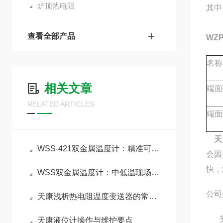
炉顶热电阻
其中
查看全部产品
WZ
名称
相关文章
端面
RELATED ARTICLES
端面
天
WSS-421双金属温度计：精准可靠的中低温现场检测利器
会因
快，
WSS双金属温度计：中低温现场直读的通用工控仪表
公司
天康浅析热电阻温度变送器的常见类型
安徽
天康液位计操作与维护要点