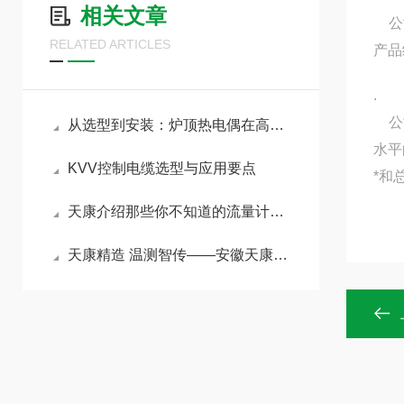
相关文章
公司
RELATED ARTICLES
产品
.
公司
从选型到安装：炉顶热电偶在高温恶劣环境中的可靠设计与工程实践
水平
KVV控制电缆选型与应用要点
*和
天康介绍那些你不知道的流量计小知识
天康精造 温测智传——安徽天康远传双金属温度计赋能工业精准测控