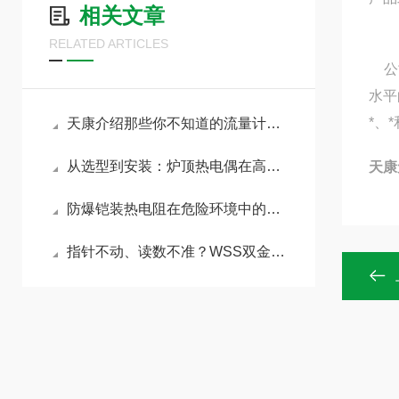
相关文章
RELATED ARTICLES
公司
水平
*、
天康介绍那些你不知道的流量计小知识
从选型到安装：炉顶热电偶在高温恶劣环境中的可靠设计与工程实践
天康
防爆铠装热电阻在危险环境中的关键技术与应用突破
指针不动、读数不准？WSS双金属温度计五大故障一文搞定