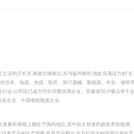
之滨的天长市,南接古城南京,东与扬州相邻,地处充满活力的"长
所属的仪表、电缆、光缆、医药、医疗器械、新能源、木业、钢管
等行业.公司现已成为守合同重信用企业、安徽省50户重点骨干
仪表企业、中国电线电缆企业.
在质量和规模上都处于国内地位,其中自主研发的超临界热电偶
仪表产品的生产规模,提升产品档次,全力打造大的温度仪表生产