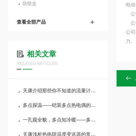
防喷盒
电动
公司
查看全部产品
公司
公司
力.
相关文章
RELATED ARTICLES
天康介绍那些你不知道的流量计小知识
多点探温——铠装多点热电偶的原理与选型指南
一孔窥全貌，多点知冷暖——多点热电偶实现反应器与储罐的立体测温
天康浅析热电阻温度变送器的常见类型