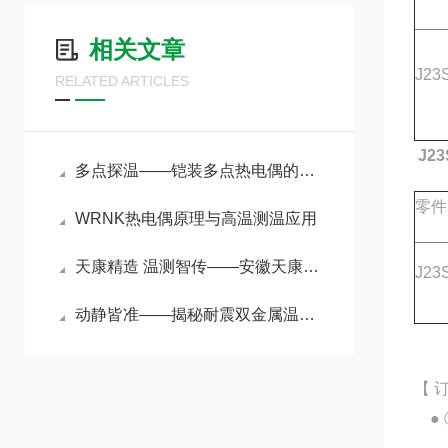
相关文章
J23
RELATED ARTICLES
J23
多点探温——铠装多点热电偶的原理与选型指南
零件
WRNK热电偶原理与高温测温应用
天康精造 温测智传——安徽天康远传双金属温度计赋能工业精准测控
J23
动静皆准——揭秘耐震双金属温度计在强振动环境下的测温奥秘
【 
● 