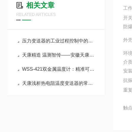
相关文章
工作
RELATED ARTICLES
开关
防爆
外壳
压力变送器的工业过程控制中的精准感知与智能传输核心
环境
天康精造 温测智传——安徽天康远传双金属温度计赋能工业精准测控
介质
WSS-421双金属温度计：精准可靠的中低温现场检测利器
安装
抗振
天康浅析热电阻温度变送器的常见类型
重复
触点