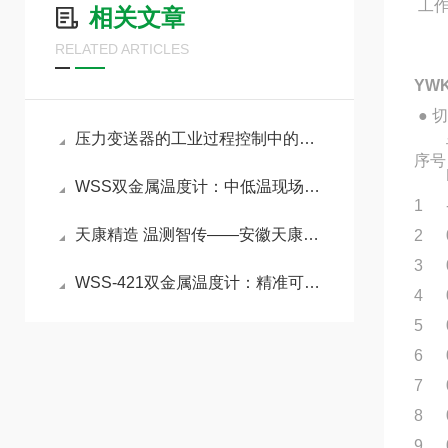
工作
相关文章
RELATED ARTICLES
YW
● 
压力变送器的工业过程控制中的精准感知与智能传输核心
序号
WSS双金属温度计：中低温现场直读的通用工控仪表
1
天康精造 温测智传——安徽天康远传双金属温度计赋能工业精准测控
2
3
WSS-421双金属温度计：精准可靠的中低温现场检测利器
4
5
6
7
8
9