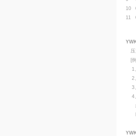
10
11
YW
压力
[例
1
2、
3、
4、
此值
即为
YW