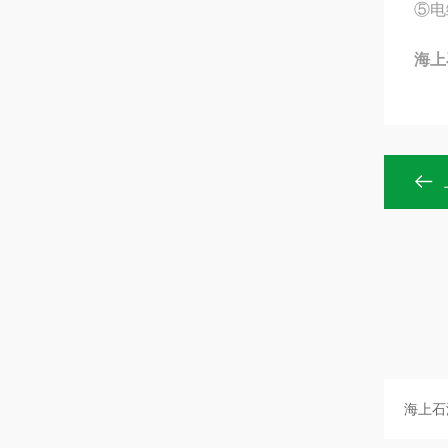
⑤电
海上