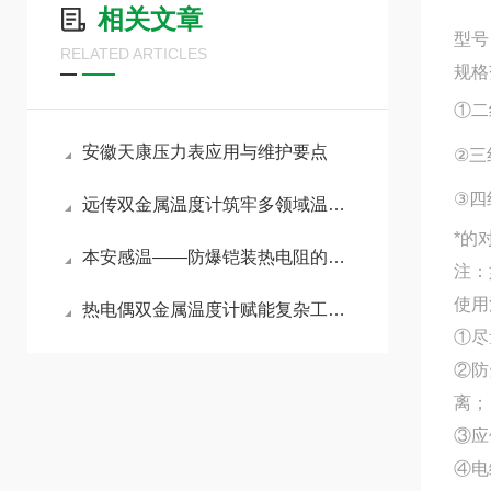
相关文章
型号
RELATED ARTICLES
规格
①二
安徽天康压力表应用与维护要点
②三
③四
远传双金属温度计筑牢多领域温度管控防线
*的
本安感温——防爆铠装热电阻的原理与选购要点
注：
使用
热电偶双金属温度计赋能复杂工况精准管控
①尽
②防
离；
③应
④电