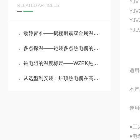
YJV
RELATED ARTICLES
YJV
YJV
YJL
动静皆准——揭秘耐震双金属温度计在强振动环境下的测温奥秘
多点探温——铠装多点热电偶的原理与选型指南
铂电阻的温度标尺——WZPK热电阻原理与精密测温应用
适用
从选型到安装：炉顶热电偶在高温恶劣环境中的可靠设计与工程实践
本产
使用
●工频
●电