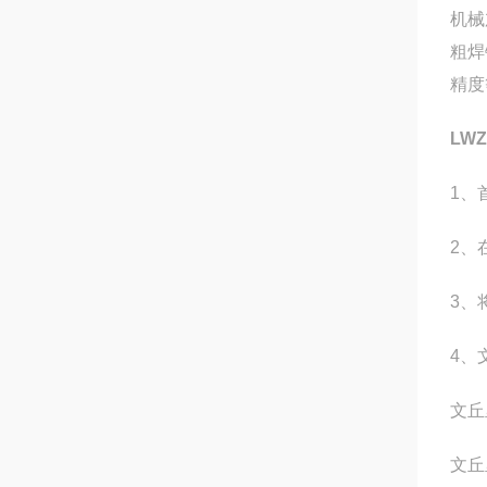
机械
粗焊
精度
LW
1、
2、
3、
4、
文丘
文丘