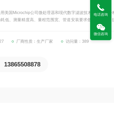
是采用美国Microchip公司微处理器和现代数字滤波技术研制而砀
电话咨询
功耗低、测量精度高、量程范围宽、管道安装要求低、压损小、
业管道中天然气、煤气、氨气、压缩空气等多种气体工况体积
微信咨询
27
厂商性质：生产厂家
访问量：389
13865508878