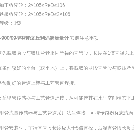
加工收缩段：2×105≤ReD≤106
铁板收缩段：2×105≤ReD≤2×106
等级：1级
Z-900/99型智能文丘利涡街流量计
安装注意事项：
首先截取两段与取压弯管相同管径的直管段，长度在1倍直径以
在条件较好的平台（或平地）上，将截取的两段直管段与取压弯管
将预制好的管道上架与工艺管道焊接。
文丘里管传感器与工艺管道焊接，尽可能使其在水平空间状态下
里管流量传感器与工艺管道采用法兰连接，可按传感器标志流向
里管安装时，前端直管段长度应大于5倍直径，后端直管段长度