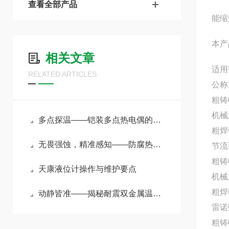
查看全部产品
能缩
本产
相关文章
适用
RELATED ARTICLES
公称
粗铸
机械
多点探温——铠装多点热电偶的原理与选型指南
粗焊
无畏强蚀，精准感知——防腐热电偶护航苛刻工况温度测量
节流孔
粗铸收
天康液位计操作与维护要点
机械
粗焊
动静皆准——揭秘耐震双金属温度计在强振动环境下的测温奥秘
雷诺数
粗铸收