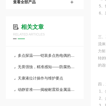
查看全部产品
5、
6、
相关文章
RELATED ARTICLES
三、
流体
力矩
多点探温——铠装多点热电偶的原理与选型指南
转的
的连
无畏强蚀，精准感知——防腐热电偶护航苛刻工况温度测量
天康液位计操作与维护要点
四．
动静皆准——揭秘耐震双金属温度计在强振动环境下的测温奥秘
1、
2、
3、