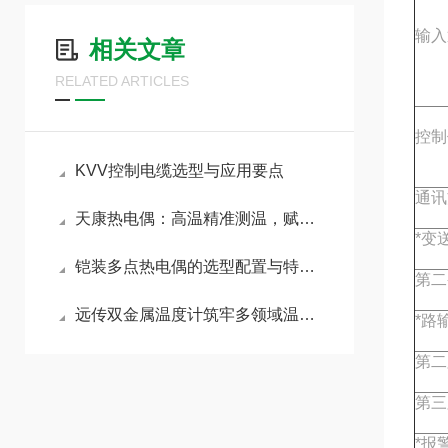
输入
相关文章
RELATED ARTICLES
控制
KVV控制电缆选型与应用要点
通讯
天康热电偶：高温精准测温，赋能工况安全运行
*变
铠装多点热电偶的选型配置与特殊应用场景深度剖析
第二
远传双金属温度计筑牢多领域温度管控防线
*路
第二
第三
*报