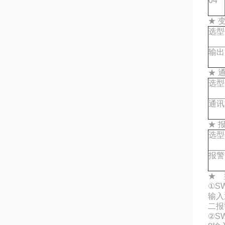
04
★ 
选型
输出
★ 
选型
通讯
★ 
选型
报警
★ 
①SW
输入
二报
②SW