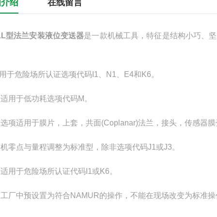
细介绍
在线留言
51L型法兰安装液位变送器
是一款机械工具，特征是结构小巧、坚
用于危险场所认证选项代码I1、N1、E4和K6。
)不适用于低功耗选项代码M。
)该选项适用于膜片，上套，共面(Coplanar)法兰，接头，传感
)本机零点与量程调整为标准型，除非选项代码J1或J3。
)不适用于危险场所认证代码I1或K6。
)在工厂中预设置为符合NAMUR的操作，不能在现场改变为标准操