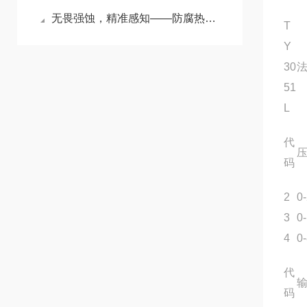
无畏强蚀，精准感知——防腐热电偶护航苛刻工况温度测量
T
Y
30
51
L
代
压
码
2
0
3
0
4
0
代
码