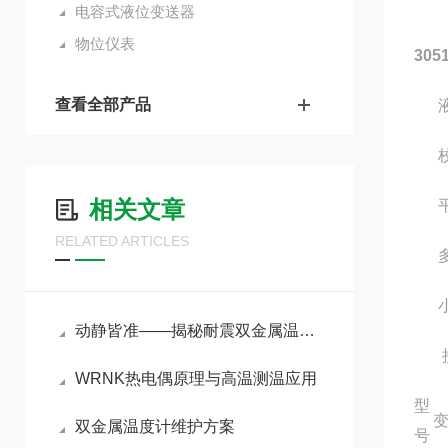
电容式液位变送器
物位仪表
30
查看全部产品
液位
校验
相关文章
平面
RELATED ARTICLES
多
小
动静皆准——揭秘耐震双金属温度计在强振动环境下的测温奥秘
接
WRNK热电偶原理与高温测温应用
型
双金属温度计维护方案
号