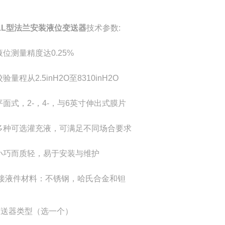
51L型法兰安装液位变送器
技术参数:
测量精度达0.25%
量程从2.5inH2O至8310inH2O
式，2-，4-，与6英寸伸出式膜片
种可选灌充液，可满足不同场合要求
巧而质轻，易于安装与维护
液件材料：不锈钢，哈氏合金和钽
变送器类型（选一个）