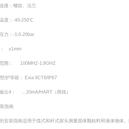
连接：螺纹、法兰
温度：-40-250℃
力：-1.0-20bar
： ±1mm
范围： 100MHZ-1.8GHZ
防护等级： Exia IICT6/IP67
输出4： …20mA/HART（两线）
装指南
的安装指南适用于缆式和杆式探头测量固体颗粒料和液体物体。