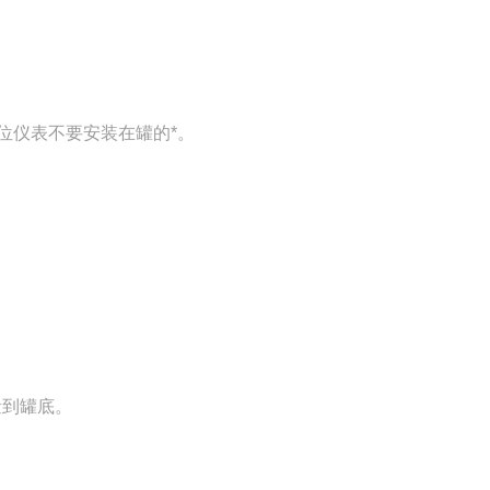
位仪表不要安装在罐的*。
量到罐底。