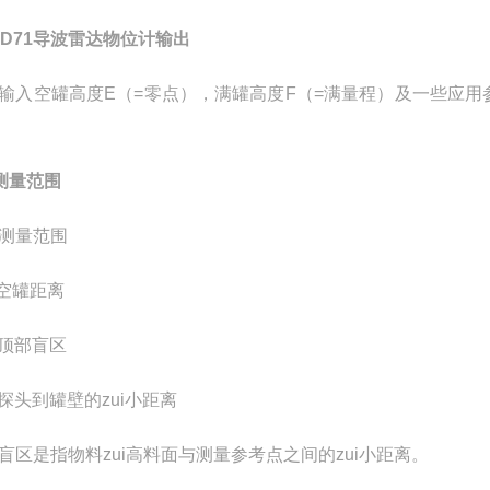
RD71导波雷达物位计输出
输入空罐高度E（=零点），满罐高度F（=满量程）及一些应用
 测量范围
--测量范围
--空罐距离
--顶部盲区
---探头到罐壁的zui小距离
盲区是指物料zui高料面与测量参考点之间的zui小距离。