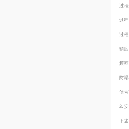
过程
过程
过程压
精度
频率
防爆/
信号
3.
安
下述