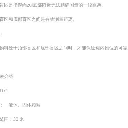
盲区是指缆绳zui底部附近无法精确测量的一段距离。
盲区和底部盲区之间是有效测量距离。
：
物料处于顶部盲区和底部盲区之间时，才能保证罐内物位的可靠
 仪表介绍
D71
： 液体、固体颗粒
范围：30 米