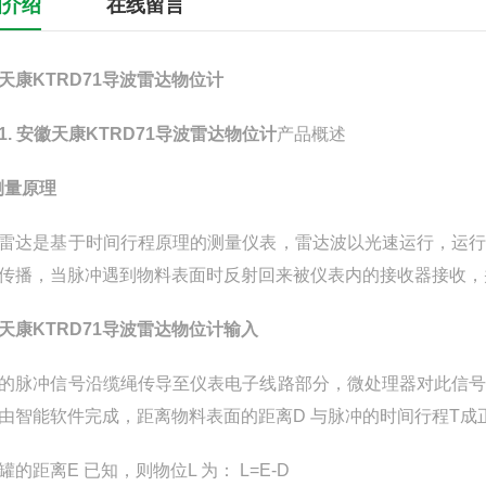
细介绍
在线留言
天康KTRD71导波雷达物位计
1. 安徽天康KTRD71导波雷达物位计
产品概述
1测量原理
雷达是基于时间行程原理的测量仪表，雷达波以光速运行，运
传播，当脉冲遇到物料表面时反射回来被仪表内的接收器接收，
天康KTRD71导波雷达物位计输入
的脉冲信号沿缆绳传导至仪表电子线路部分，微处理器对此信
由智能软件完成，距离物料表面的距离D 与脉冲的时间行程T成正比：
罐的距离E 已知，则物位L 为： L=E-D