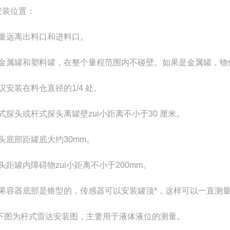
安装位置：
尽量远离出料口和进料口。
对金属罐和塑料罐，在整个量程范围内不碰壁。如果是金属罐，物
建议安装在料仓直径的1/4 处。
缆式探头或杆式探头离罐壁zui小距离不小于30 厘米。
探头底部距罐底大约30mm。
探头距罐内障碍物zui小距离不小于200mm。
如果容器底部是锥型的，传感器可以安装罐顶*，这样可以一直测
下图为杆式雷达安装图，主要用于液体液位的测量。