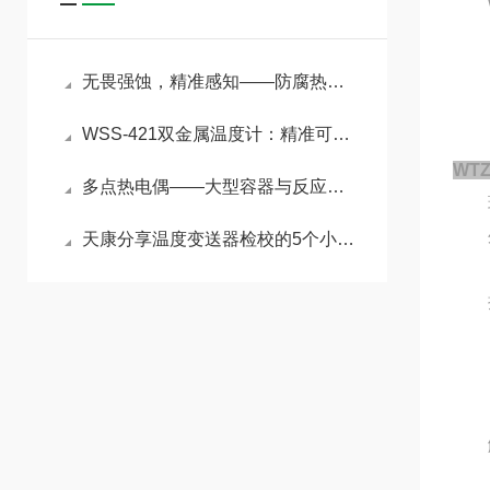
WT
无畏强蚀，精准感知——防腐热电偶护航苛刻工况温度测量
WSS-421双金属温度计：精准可靠的中低温现场检测利器
WT
多点热电偶——大型容器与反应塔内的“立体温度扫描仪”
环
外壳
天康分享温度变送器检校的5个小步骤
Y
抗振
2
YW
6
触点
D