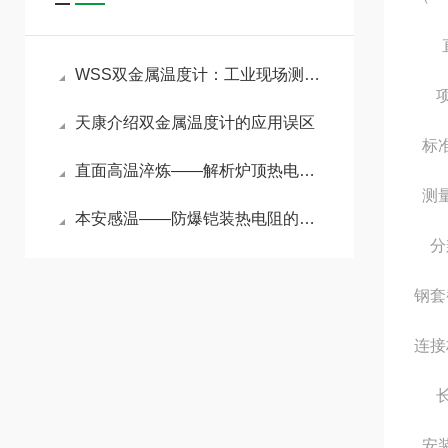
直接
WSS双金属温度计：工业现场测温的“全能通用标尺”
项
天康介绍双金属温度计的应用误区
标
直面高温淬炼——解析炉顶热电偶在冶金加热炉中的精准测温原理与应用
测
本安感温——防爆铠装热电阻的原理与选购要点
分
钢套
连接
长
安