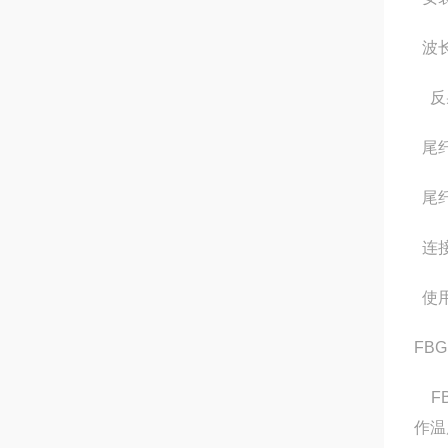
波
反
尾
尾
连
使
FB
FB
作温