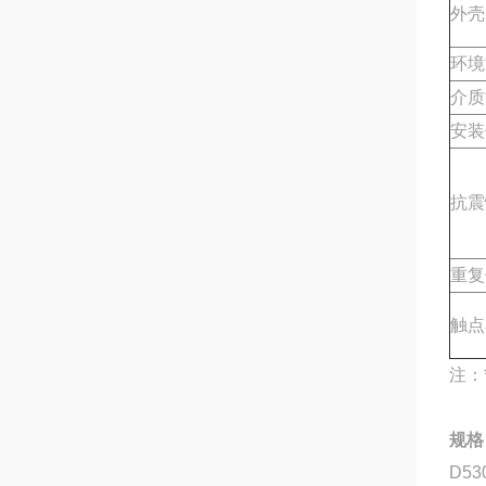
外壳
环境
介质
安装
抗震
重复
触点
注：
规格
D5