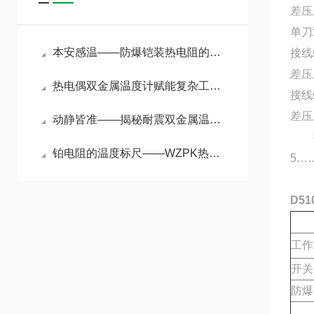
差压
单刀
本安感温——防爆铠装热电阻的原理与选购要点
接线
差压
热电偶双金属温度计赋能复杂工况精准管控
接线
差压
动静皆准——揭秘耐震双金属温度计在强振动环境下的测温奥秘
控制
铂电阻的温度标尺——WZPK热电阻原理与精密测温应用
5……
D5
工作
开关
防爆