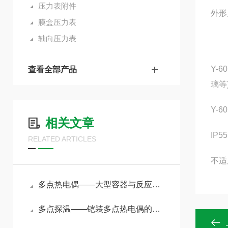
压力表附件
外形
膜盒压力表
轴向压力表
Y-
查看全部产品
璃等
Y-
相关文章
IP
RELATED ARTICLES
不适
多点热电偶——大型容器与反应塔内的“立体温度扫描仪”
多点探温——铠装多点热电偶的原理与选型指南