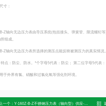
尺寸：
60B-Z轴向无边压力表由导压系统(包括接头、弹簧管、限流螺钉
)所组成。
60B-Z轴向无边压力表所选择的测压点能反映被测压力的真实情况
55 特点：防尘、防水。*个字母5代表：防尘； 第二位字母5代
用于外界有氯、硝酸和过氯化氧等强化剂环境。
上一个：
Y-160Z-B-Z不锈钢压力表（轴向型）供应-轴向压力表