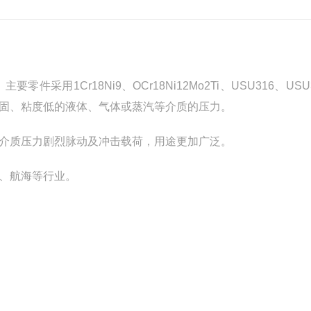
1Cr18Ni9、OCr18Ni12Mo2Ti、USU316、USU3
固、粘度低的液体、气体或蒸汽等介质的压力。
介质压力剧烈脉动及冲击载荷，用途更加广泛。
、航海等行业。