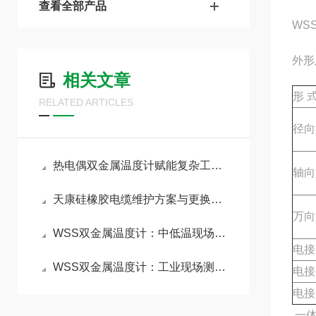
查看全部产品
WS
外形
相关文章
形 
RELATED ARTICLES
径向
热电偶双金属温度计赋能复杂工况精准管控
轴向
天康硅橡胶电缆维护方案与更换频率指南
万向
WSS双金属温度计：中低温现场直读的通用工控仪表
电接
WSS双金属温度计：工业现场测温的“全能通用标尺”
电接
电接
一