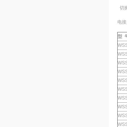
切换
电接
型 
WSS
WSS
WSS
WSS
WSS
WSS
WSS
WSS
WSS
WSS