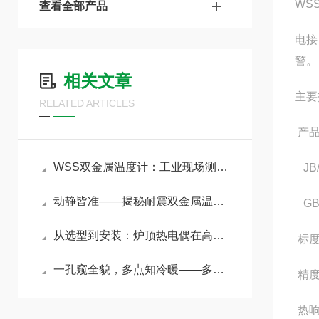
WS
查看全部产品
电接
警。
相关文章
主要
RELATED ARTICLES
产品
WSS双金属温度计：工业现场测温的“全能通用标尺”
JB/
动静皆准——揭秘耐震双金属温度计在强振动环境下的测温奥秘
GB3
从选型到安装：炉顶热电偶在高温恶劣环境中的可靠设计与工程实践
标度
一孔窥全貌，多点知冷暖——多点热电偶实现反应器与储罐的立体测温
精度
热响