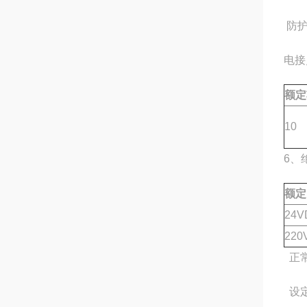
防护
电接
额定
10
6、
额定
24V
220
正常
设定