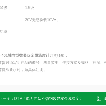
等级
1.5级
20V无感负载10VA。
功率
M-401轴向型数显双金属温度计
订货须知：
订货时须写明产品的型号、测量范围、连接方式及规格、插深、
有特殊要求时，须具体注明。
上一个：
DTM-481万向型不锈钢数显双金属温度计