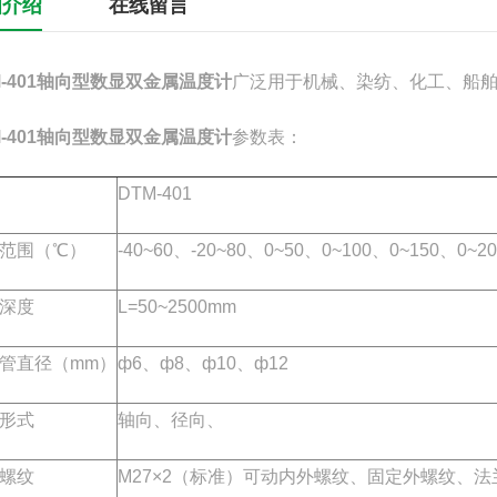
细介绍
在线留言
M-401轴向型数显双金属温度计
广泛用于机械、染纺、化工、船
M-401轴向型数显双金属温度计
参数表：
DTM-401
范围（℃）
-40~60、-20~80、0~50、0~100、0~150、0~2
深度
L=50~2500mm
管直径（mm）
ф6、ф8、ф10、ф12
形式
轴向、径向、
螺纹
M27×2（标准）可动内外螺纹、固定外螺纹、法