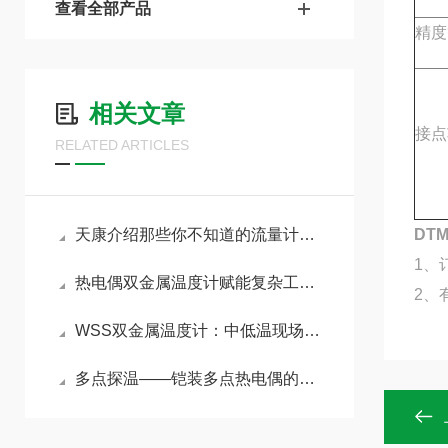
查看全部产品
精度
相关文章
接点
RELATED ARTICLES
天康介绍那些你不知道的流量计小知识
DT
1、
热电偶双金属温度计赋能复杂工况精准管控
2、
WSS双金属温度计：中低温现场直读的通用工控仪表
多点探温——铠装多点热电偶的原理与选型指南