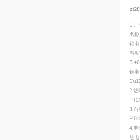
pt
1．
名称
铂电阻
温度范
B ±0
铜电阻
Cu1
2.
PT
3.
PT
4.
热电