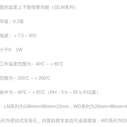
置的温度上下限报警功能（仅LM系列）
等级：0.2级
电源：＋7.5～30V
小于0．1W
工作温度范围为－40℃～＋85℃
范围为－200℃～＋200℃
条件为－40℃～＋85℃（RH：5％～95％不结露）
：LM系列为106mm×98mm×22mm；WD系列为26mm×98mm×
系列为壁挂式安装孔，内置斜撑支架也可桌面摆放；WD系列为DI