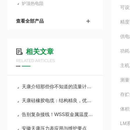
炉顶热电阻
可设
查看全部产品
精度
供电
相关文章
功耗
RELATED ARTICLES
主机
测量
天康介绍那些你不知道的流量计小知识
存贮
天康硅橡胶电缆：结构精良，优点明显
体积
告别复杂接线！WSS双金属温度计让现场测温回归简单
LM
安徽天康压力表应用与维护要点