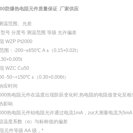
2000防爆热电阻元件质量保证 厂家供应
 测温范围、允差
 型号 分度号 测温范围 等级 允许偏差
 WZP Pt2000
围：-200~±650℃ A ±（0.15+0.02t）
.30+0.005t
 WZC Cu50
00 -50~+150℃ ±（0.30+0.006t）
热响应时间
2000热电阻元件在温度出现阶跃变化时,热电阻的电阻值变化至相
自热影响
2000热电阻元件铂电阻允许通过电流1mA，zui大测量电流为5m
电阻温度系数（α）与标称值的偏差
阻元件等级 AA 级，*