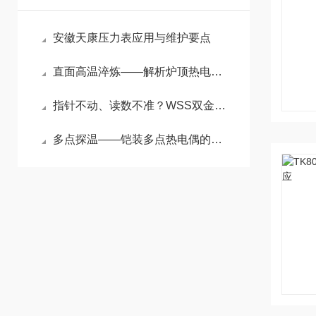
安徽天康压力表应用与维护要点
直面高温淬炼——解析炉顶热电偶在冶金加热炉中的精准测温原理与应用
指针不动、读数不准？WSS双金属温度计五大故障一文搞定
多点探温——铠装多点热电偶的原理与选型指南