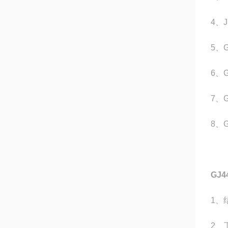
4、
5、
6、
7、
8、
GJ
1、
2、