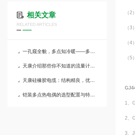
（2
相关文章
RELATED ARTICLES
（3
（4
一孔窥全貌，多点知冷暖——多点热电偶实现反应器与储罐的立体测温
（5
天康介绍那些你不知道的流量计小知识
天康硅橡胶电缆：结构精良，优点明显
GJ
铠装多点热电偶的选型配置与特殊应用场景深度剖析
1、
2、
3、