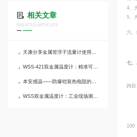
4、
相关文章
5、
RELATED ARTICLES
六、
天康分享金属管浮子流量计使用与维护
七、
WSS-421双金属温度计：精准可靠的中低温现场检测利器
本安感温——防爆铠装热电阻的原理与选购要点
跨距
WSS双金属温度计：工业现场测温的“全能通用标尺”
100