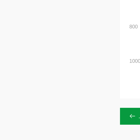
800
100