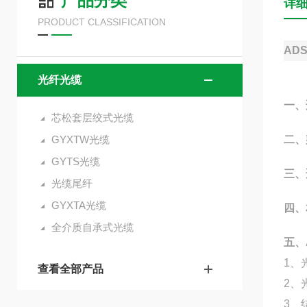
产品分类
详
PRODUCT CLASSIFICATION
AD
光纤光缆
一、
芯松套层绞式光缆
GYXTW光缆
二、
GYTS光缆
三、
光缆尾纤
GYXTA光缆
四、
全介质自承式光缆
五、
1、
查看全部产品
2、
3、