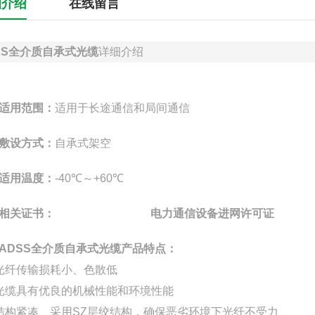
细介绍
在线留言
SS全介质自承式光缆
详细介绍
适用范围：
适用于长途通信和局间通信
敷设方式：
自承式架空
适用温度：
-40℃～+60℃
相关证书：
电力通信设备进网许可证
ADSS全介质自承式光缆产品特点：
光纤传输损耗小、色散低
光缆具有优良的机械性能和环境性能
结构紧凑、采用SZ层绞结构，确保恶劣环境下光纤不受力