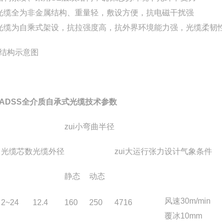
光缆全为非金属结构、重量轻，敷设方便，抗电磁干扰强
光缆为自乘式架设，抗拉强度高，抗外界环境能力强，光缆柔韧
结构示意图
ADSS全介质自承式光缆技术参数
zui小弯曲半径
光缆芯数
光缆外径
zui大运行张力
设计气象条件
静态
动态
风速30m/min
2~24
12.4
160
250
4716
覆冰10mm