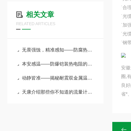
˙合
相关文章
˙光
RELATED ARTICLES
˙加
˙光
˙钢
无畏强蚀，精准感知——防腐热电偶护航苛刻工况温度测量
本安感温——防爆铠装热电阻的原理与选购要点
安徽
圈,
动静皆准——揭秘耐震双金属温度计在强振动环境下的测温奥秘
良好
天康介绍那些你不知道的流量计小知识
省*