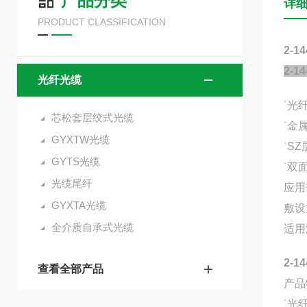
产品分类
详
PRODUCT CLASSIFICATION
2-
2-
光纤光缆
˙光
芯松套层绞式光缆
˙金
GYXTW光缆
˙S
GYTS光缆
˙双
光缆尾纤
应用
GYXTA光缆
敷设
全介质自承式光缆
适用温
2-
查看全部产品
产品
˙光