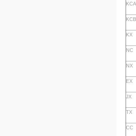
KC
KC
KX
NC
NX
EX
JX
TX
CC