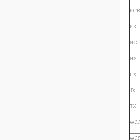
KC
KX
NC
NX
EX
JX
TX
WC3
WC5