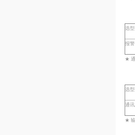
选型
报警
★ 
选型
通讯
★ 