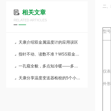
二、
相关文章
RELATED ARTICLES
型号
天康介绍双金属温度计的应用误区
指针不动、读数不准？WSS双金属温度计五大故障一文搞定
一孔窥全貌，多点知冷暖——多点热电偶实现反应器与储罐的立体测温
仪表
天康分享温度变送器检校的5个小步骤
外形