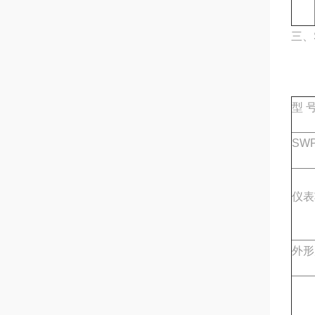
三、
型 
SWP
仪表
外形