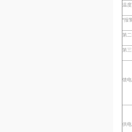
温度
*报
第二
第三
馈电
供电