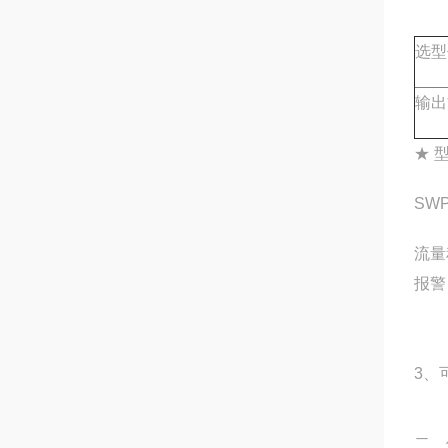
选型
输出
★ 
SWP
流量
报警
3、
二、