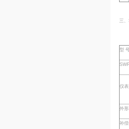
三、
型 
SWP
仪表
外形
补偿