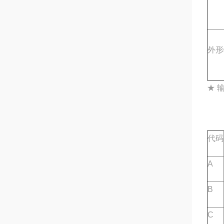
外形
★ 
代码
A
B
C