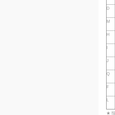
D
M
H
I
J
Q
F
L
★ 