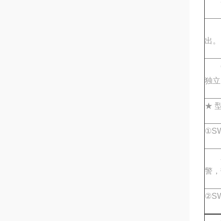
a 
b 
出。
c 
独立
★ 
①SW
八路
警，
②SW