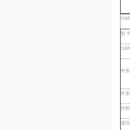
SW
型 
SWP
外形
外形
控制
通讯