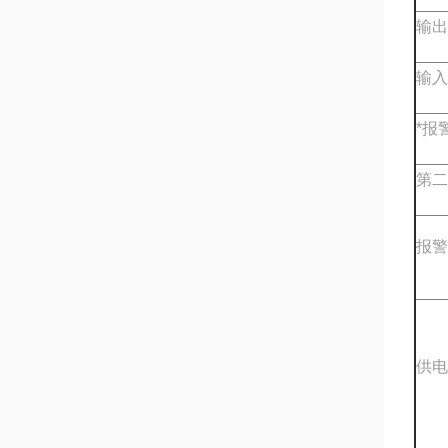
输出
输入
*报
第二
报警
供电