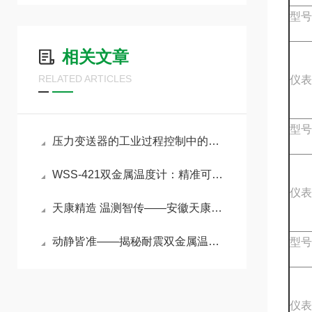
型号
相关文章
RELATED ARTICLES
仪表
型号
压力变送器的工业过程控制中的精准感知与智能传输核心
WSS-421双金属温度计：精准可靠的中低温现场检测利器
仪表
天康精造 温测智传——安徽天康远传双金属温度计赋能工业精准测控
动静皆准——揭秘耐震双金属温度计在强振动环境下的测温奥秘
型号
仪表