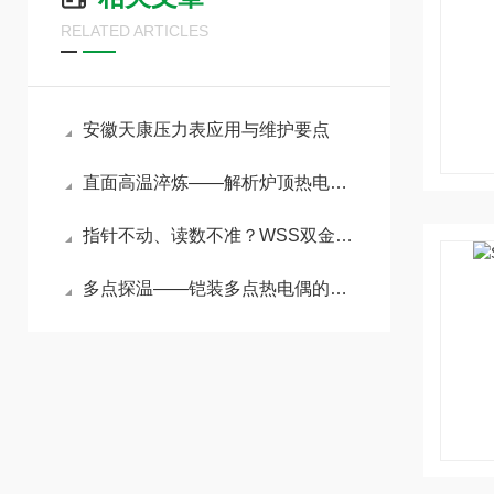
RELATED ARTICLES
安徽天康压力表应用与维护要点
直面高温淬炼——解析炉顶热电偶在冶金加热炉中的精准测温原理与应用
指针不动、读数不准？WSS双金属温度计五大故障一文搞定
多点探温——铠装多点热电偶的原理与选型指南