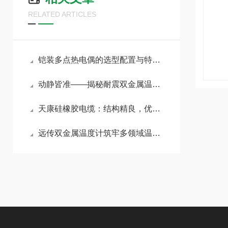
RELATED ARTICLES
铠装多点热电偶的选型配置与特殊应用场景深度剖析
动静皆准——揭秘耐震双金属温度计在强振动环境下的测温奥秘
天康硅橡胶电缆：结构精良，优点明显
远传双金属温度计筑牢多领域温度管控防线