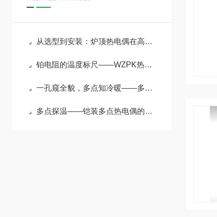
从选型到安装：炉顶热电偶在高温恶劣环境中的可靠设计与工程实践
铂电阻的温度标尺——WZPK热电阻原理与精密测温应用
一孔窥全貌，多点知冷暖——多点热电偶实现反应器与储罐的立体测温
多点探温——铠装多点热电偶的原理与选型指南