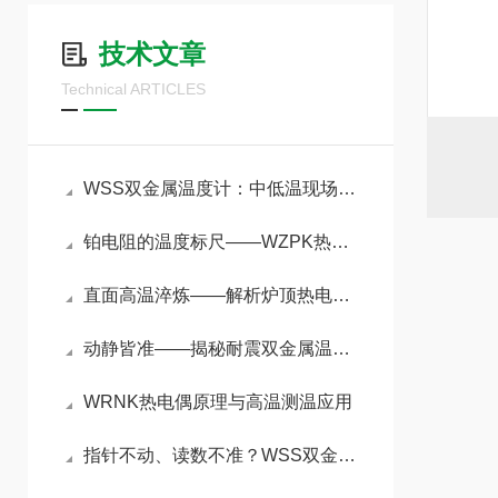
技术文章
Technical ARTICLES
WSS双金属温度计：中低温现场直读的通用工控仪表
铂电阻的温度标尺——WZPK热电阻原理与精密测温应用
直面高温淬炼——解析炉顶热电偶在冶金加热炉中的精准测温原理与应用
动静皆准——揭秘耐震双金属温度计在强振动环境下的测温奥秘
WRNK热电偶原理与高温测温应用
指针不动、读数不准？WSS双金属温度计五大故障一文搞定