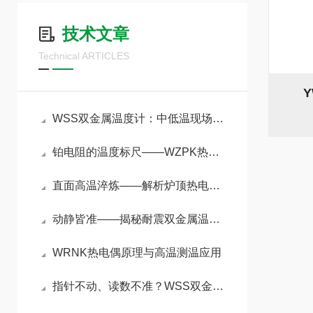
技术文章
Technical ARTICLES
WSS双金属温度计：中低温现场直读的通用工控仪表
铂电阻的温度标尺——WZPK热电阻原理与精密测温应用
直面高温淬炼——解析炉顶热电偶在冶金加热炉中的精准测温原理与应用
动静皆准——揭秘耐震双金属温度计在强振动环境下的测温奥秘
WRNK热电偶原理与高温测温应用
指针不动、读数不准？WSS双金属温度计五大故障一文搞定